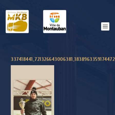
337418441_721326643006381_183896335917447