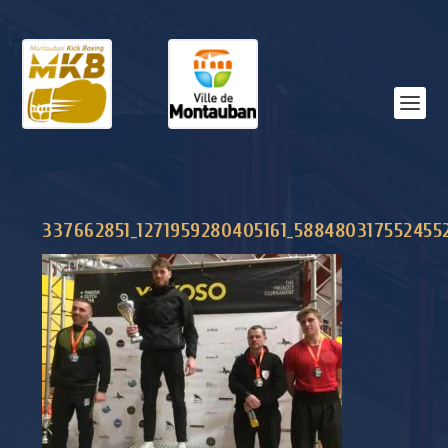
337662851_1271959280405161_588480317552455