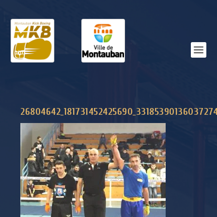
26804642_181731452425690_3318539013603727