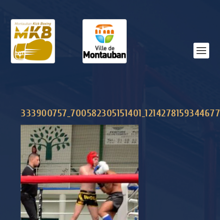
333900757_700582305151401_1214278159344677