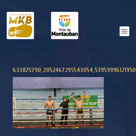
633825790_2052467295543054_53959996121950