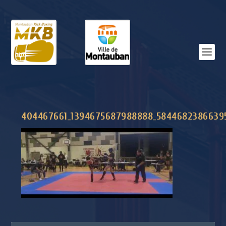
404467661_1394675687988888_5844682386639