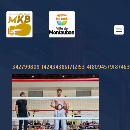
342799809_1424343861712153_418094579187463