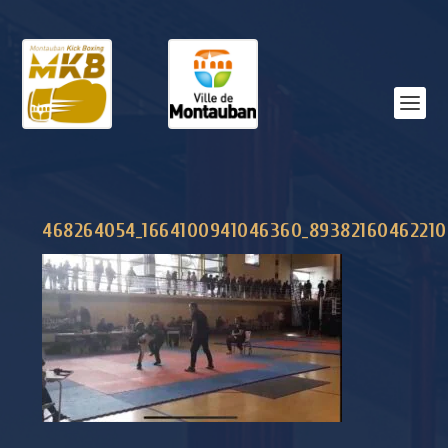
468264054_1664100941046360_89382160462210