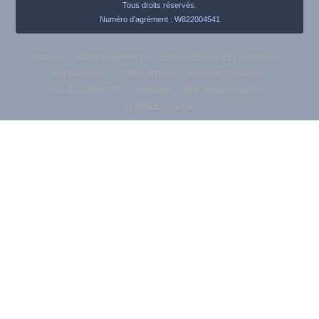
Tous droits réservés.
Numéro d'agrément : W822004541
ACCUEIL
RENSEIGNEMENTS
ENTRAÎNEMENTS ET HORAIRES
ENTRAÎNEURS
COMPÉTITIONS
NOS PARTENAIRES
NOUS CONTACTER
GALERIES
MENTIONS LÉGALES
CONFIDENTIALITE