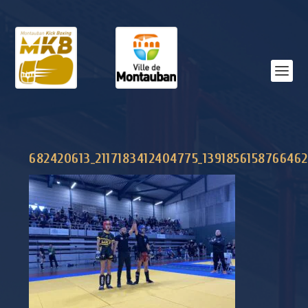
682420613_2117183412404775_139185615876646