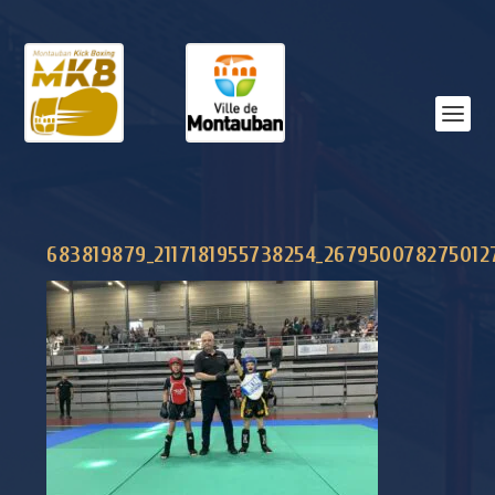
683819879_2117181955738254_2679500782750127