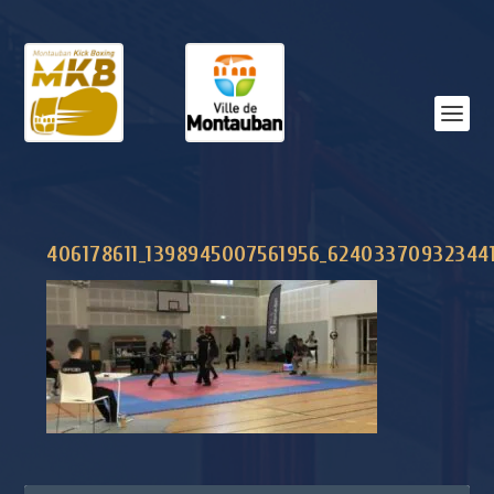
406178611_1398945007561956_62403370932344