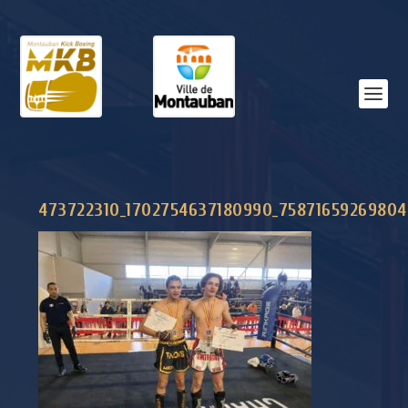
473722310_1702754637180990_75871659269804